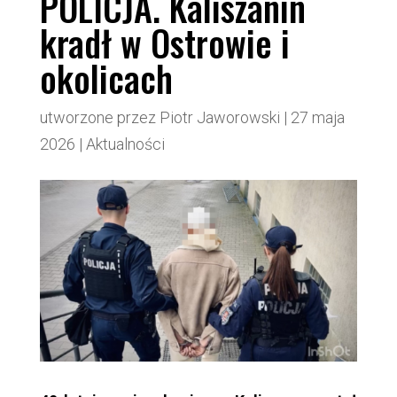
POLICJA. Kaliszanin
kradł w Ostrowie i
okolicach
utworzone przez
Piotr Jaworowski
|
27 maja
2026
|
Aktualności