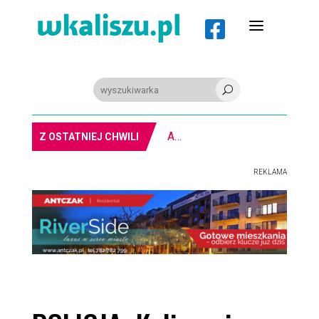
a

U
PIŁKA RĘCZNA. Nowa bramkarka Szczypiorna. Grała w Norwegii
Z OSTATNIEJ CHWILI
REKLAMA