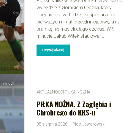
Polski. Kaliszanie w środę zmierzyli się na
wyjeździe z Górnikiem Łęczna, który
obecnie gra w II lidze. Gospodarze od
pierwszych minut przejęli inicjatywę, a na
bramkę nie musieli długo czekać. W 9.
minucie Jakub Witek sfaulował...
Czytaj więcej
AKTUALNOŚCI
,
PIŁKA NOŻNA
PIŁKA NOŻNA. Z Zagłębia i
Chrobrego do KKS-u
05 sierpnia 2026
Piotr Jaworowski