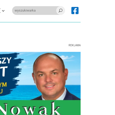

E
U
REKLAMA