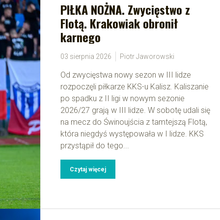
PIŁKA NOŻNA. Zwycięstwo z
Flotą. Krakowiak obronił
karnego
03 sierpnia 2026
Piotr Jaworowski
Od zwycięstwa nowy sezon w III lidze
rozpoczęli piłkarze KKS-u Kalisz. Kaliszanie
po spadku z II ligi w nowym sezonie
2026/27 grają w III lidze. W sobotę udali się
na mecz do Świnoujścia z tamtejszą Flotą,
która niegdyś występowała w I lidze. KKS
przystąpił do tego...
Czytaj więcej