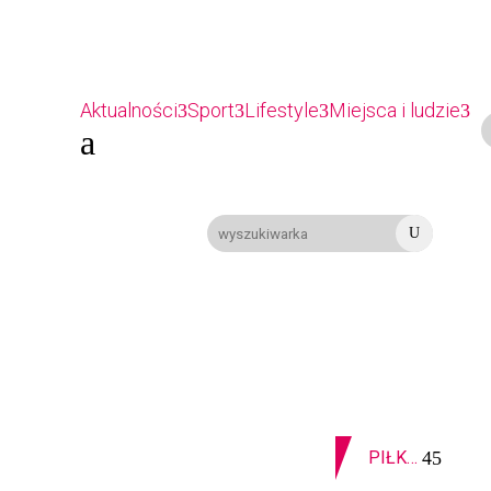
Aktualności
Sport
Lifestyle
Miejsca i ludzie
a
U
09-08-2026
Z OSTATNIEJ CHWILI
PIŁKA RĘCZNA. Nowa bramkarka Szczypiorna. Grała w Norwegii