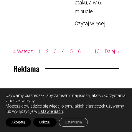
ataku, a w 6.
minucie...
Czytaj więcej
Wstecz
1
2
3
4
5
6
…
13
Dalej
Reklama
Używamy ciasteczek, aby zapewnić najlepszą jakość korzystania
z naszej witryny.
Możesz dowiedzieć się więcej o tym, jakich ciasteczek używamy,
lub wyłączyć je w
ustawieniach
.
Powiązane artykuły
Akceptuj
Odrzuć
Ustawienia