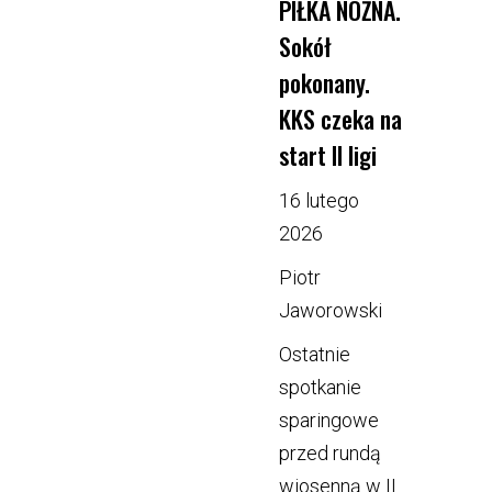
PIŁKA NOŻNA.
Sokół
pokonany.
KKS czeka na
start II ligi
16 lutego
2026
Piotr
Jaworowski
Ostatnie
spotkanie
sparingowe
przed rundą
wiosenną w II