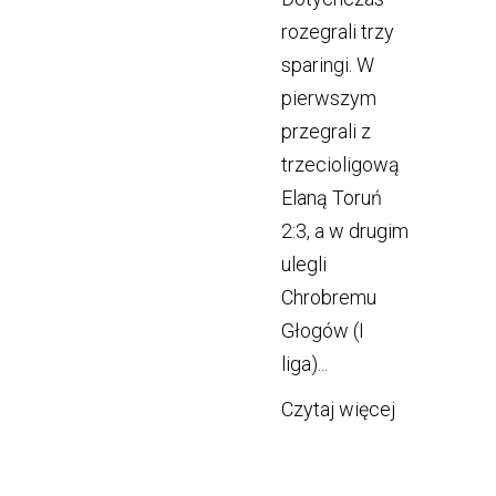
rozegrali trzy
sparingi. W
pierwszym
przegrali z
trzecioligową
Elaną Toruń
2:3, a w drugim
ulegli
Chrobremu
Głogów (I
liga)...
Czytaj więcej