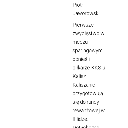
Piotr
Jaworowski
Pierwsze
zwycięstwo w
meczu
sparingowym
odnieśli
piłkarze KKS-u
Kalisz.
Kaliszanie
przygotowują
się do rundy
rewanżowej w
II lidze.
Dotychczas