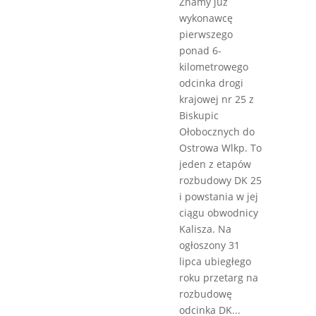
Znamy już
wykonawcę
pierwszego
ponad 6-
kilometrowego
odcinka drogi
krajowej nr 25 z
Biskupic
Ołobocznych do
Ostrowa Wlkp. To
jeden z etapów
rozbudowy DK 25
i powstania w jej
ciągu obwodnicy
Kalisza. Na
ogłoszony 31
lipca ubiegłego
roku przetarg na
rozbudowę
odcinka DK...