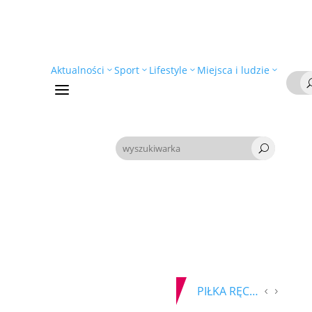
Aktualności
Sport
Lifestyle
Miejsca i ludzie
a
U
PIŁKA RĘCZNA. Nowa bramkarka Szczypiorna. Grała w Norwegii
09-08-2026
Z OSTATNIEJ CHWILI