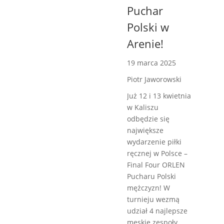
Puchar
Polski w
Arenie!
19 marca 2025
Piotr Jaworowski
Już 12 i 13 kwietnia
w Kaliszu
odbędzie się
największe
wydarzenie piłki
ręcznej w Polsce –
Final Four ORLEN
Pucharu Polski
mężczyzn! W
turnieju wezmą
udział 4 najlepsze
męskie zespoły.