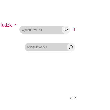
 ludzie

U
U