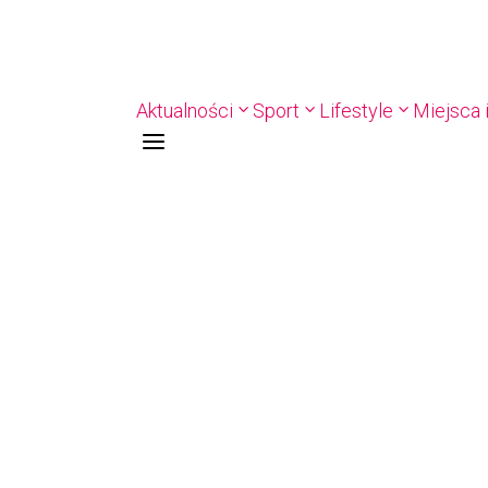
Aktualności
Sport
Lifestyle
Miejsca i
a
ŁKA RĘCZNA. Nowa bramkarka Szczypiorna. Grała w Norwegii