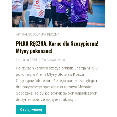
AKTUALNOŚCI
,
PIŁKA RĘCZNA
PIŁKA RĘCZNA. Karne dla Szczypiorna!
Młyny pokonane!
24 marca 2025
Piotr Jaworowski
Po rzutach karnych szczypiornistki Energa MKS-u
pokonały w Arenie Młyny Stoisław Koszalin.
Obejrzyjcie fotoreportaż z tego bardzo zaciętego i
dramatycznego spotkania autorstwa Michała
Sobczaka. To był pojedynek dwóch najsłabszych
drużyn w tabeli żeńskiej ekstraklasy i...
Czytaj więcej