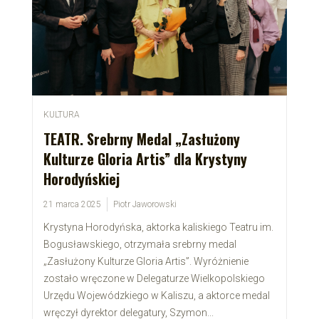
KULTURA
TEATR. Srebrny Medal „Zasłużony
Kulturze Gloria Artis” dla Krystyny
Horodyńskiej
21 marca 2025
Piotr Jaworowski
Krystyna Horodyńska, aktorka kaliskiego Teatru im.
Bogusławskiego, otrzymała srebrny medal
„Zasłużony Kulturze Gloria Artis”. Wyróżnienie
zostało wręczone w Delegaturze Wielkopolskiego
Urzędu Wojewódzkiego w Kaliszu, a aktorce medal
wręczył dyrektor delegatury, Szymon...