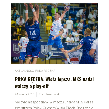
AKTUALNOŚCI
,
PIŁKA RĘCZNA
PIŁKA RĘCZNA. Wisła lepsza. MKS nadal
walczy o play-off
24 marca 2025
Piotr Jaworowski
Nie było niespodzianki w meczu Energa MKS Kalisz
z mistrzem Polski Orlenem Wisłą Płock. Obejrzyjcie