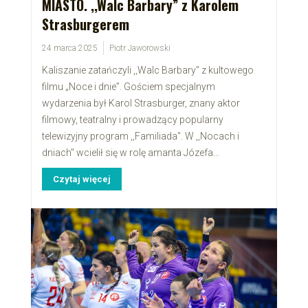
MIASTO. ,,Walc Barbary” z Karolem
Strasburgerem
24 marca 2025
Piotr Jaworowski
Kaliszanie zatańczyli ,,Walc Barbary" z kultowego
filmu „Noce i dnie”. Gościem specjalnym
wydarzenia był Karol Strasburger, znany aktor
filmowy, teatralny i prowadzący popularny
telewizyjny program ,,Familiada". W ,,Nocach i
dniach" wcielił się w rolę amanta Józefa...
Czytaj więcej