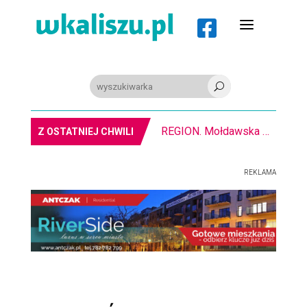
a

U
REGION. Mołdawska współpraca Powiatu Kaliskiego
Z OSTATNIEJ CHWILI
REKLAMA