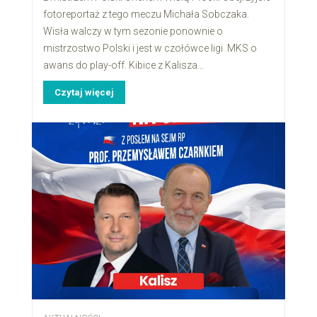
fotoreportaż z tego meczu Michała Sobczaka.
Wisła walczy w tym sezonie ponownie o
mistrzostwo Polski i jest w czołówce ligi. MKS o
awans do play-off. Kibice z Kalisza...
Czytaj więcej