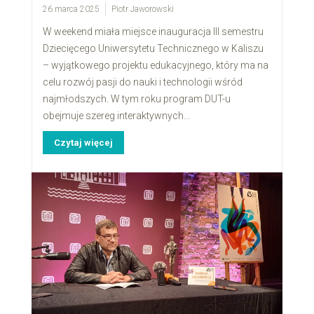
26 marca 2025
Piotr Jaworowski
W weekend miała miejsce inauguracja III semestru
Dziecięcego Uniwersytetu Technicznego w Kaliszu
– wyjątkowego projektu edukacyjnego, który ma na
celu rozwój pasji do nauki i technologii wśród
najmłodszych. W tym roku program DUT-u
obejmuje szereg interaktywnych...
Czytaj więcej