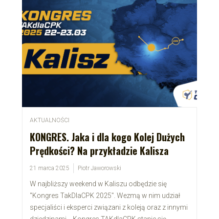
AKTUALNOŚCI
KONGRES. Jaka i dla kogo Kolej Dużych
Prędkości? Na przykładzie Kalisza
21 marca 2025
Piotr Jaworowski
W najbliższy weekend w Kaliszu odbędzie się
"Kongres TakDlaCPK 2025". Wezmą w nim udział
specjaliści i eksperci związani z koleją oraz z innymi
dziedzinami. - Kongres TAKdlaCPK stanie się