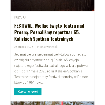
KULTURA
FESTIWAL. Wielkie święto Teatru nad
Prosną. Poznaliśmy repertuar 65.
Kaliskich Spotkań Teatralnych
25 marca 2025
Piotr Jaworowski
Jedenaście dni, siedemnaście tytułów i ponad stu
dziesięciu artystów z całej Polski! 65. edycja
najstarszego festiwalu teatralnego w kraju potrwa
od 1 do 17 maja 2025 roku. Kaliskie Spotkania
Teatralne to najstarszy festiwal teatralny w Polsce,
który od 1961 roku...
Czytaj więcej