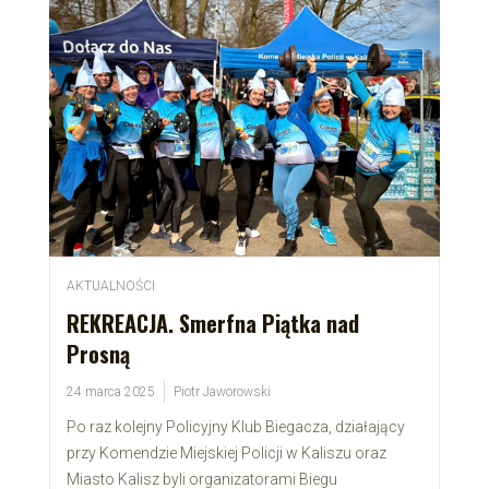
AKTUALNOŚCI
REKREACJA. Smerfna Piątka nad
Prosną
24 marca 2025
Piotr Jaworowski
Po raz kolejny Policyjny Klub Biegacza, działający
przy Komendzie Miejskiej Policji w Kaliszu oraz
Miasto Kalisz byli organizatorami Biegu