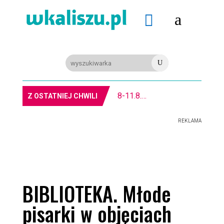
a

U
8-11.8. Warsztaty pisania ikon w Pałacu Lipskich
Z OSTATNIEJ CHWILI
REKLAMA
BIBLIOTEKA. Młode
pisarki w objęciach