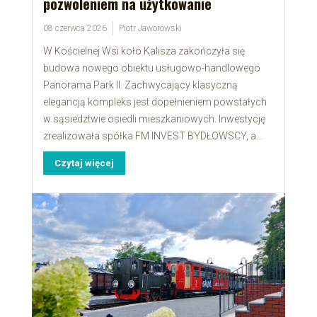
pozwoleniem na użytkowanie
08 czerwca 2026
Piotr Jaworowski
W Kościelnej Wsi koło Kalisza zakończyła się
budowa nowego obiektu usługowo-handlowego
Panorama Park II. Zachwycający klasyczną
elegancją kompleks jest dopełnieniem powstałych
w sąsiedztwie osiedli mieszkaniowych. Inwestycję
zrealizowała spółka FM INVEST BYDŁOWSCY, a...
Czytaj więcej