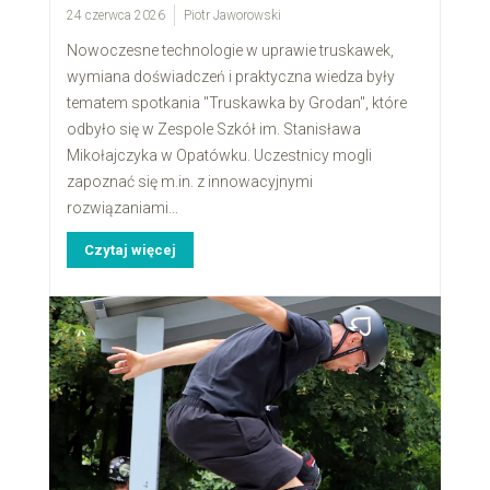
24 czerwca 2026
Piotr Jaworowski
Nowoczesne technologie w uprawie truskawek,
wymiana doświadczeń i praktyczna wiedza były
tematem spotkania "Truskawka by Grodan", które
odbyło się w Zespole Szkół im. Stanisława
Mikołajczyka w Opatówku. Uczestnicy mogli
zapoznać się m.in. z innowacyjnymi
rozwiązaniami...
Czytaj więcej