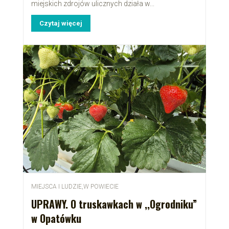
miejskich zdrojów ulicznych działa w...
Czytaj więcej
MIEJSCA I LUDZIE
,
W POWIECIE
UPRAWY. O truskawkach w ,,Ogrodniku”
w Opatówku