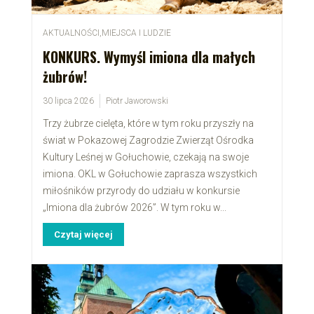
AKTUALNOŚCI
,
MIEJSCA I LUDZIE
KONKURS. Wymyśl imiona dla małych
żubrów!
30 lipca 2026
Piotr Jaworowski
Trzy żubrze cielęta, które w tym roku przyszły na
świat w Pokazowej Zagrodzie Zwierząt Ośrodka
Kultury Leśnej w Gołuchowie, czekają na swoje
imiona. OKL w Gołuchowie zaprasza wszystkich
miłośników przyrody do udziału w konkursie
„Imiona dla żubrów 2026”. W tym roku w...
Czytaj więcej