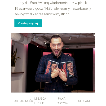
mamy dla Was świetną wiadomość! Już w piątek,
19 czerwca o godz. 14:30, otwieramy nasze baseny
zewnętrzne! Zapraszamy wszystkich...
Czytaj więcej
MIEJSCA I
PIŁKA
AKTUALNOŚCI
,
,
,
POLECANE
LUDZIE
NOŻNA