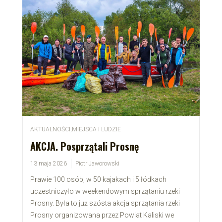
AKTUALNOŚCI
,
MIEJSCA I LUDZIE
AKCJA. Posprzątali Prosnę
13 maja 2026
Piotr Jaworowski
Prawie 100 osób, w 50 kajakach i 5 łódkach
uczestniczyło w weekendowym sprzątaniu rzeki
Prosny. Była to już szósta akcja sprzątania rzeki
Prosny organizowana przez Powiat Kaliski we