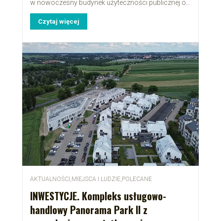
w nowoczesny budynek użyteczności publicznej o...
Czytaj więcej
AKTUALNOŚCI
,
MIEJSCA I LUDZIE
,
POLECANE
INWESTYCJE. Kompleks usługowo-
handlowy Panorama Park II z