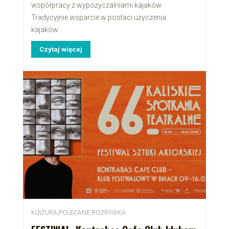
współpracy z wypożyczalniami kajaków.
Tradycyjnie wsparcie w postaci użyczenia
kajaków...
Czytaj więcej
KULTURA
,
POLECANE
,
ROZRYWKA