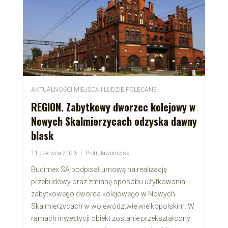
AKTUALNOŚCI
,
MIEJSCA I LUDZIE
,
POLECANE
REGION. Zabytkowy dworzec kolejowy w
Nowych Skalmierzycach odzyska dawny
blask
11 czerwca 2026
Piotr Jaworowski
Budimex SA podpisał umowę na realizację
przebudowy oraz zmianę sposobu użytkowania
zabytkowego dworca kolejowego w Nowych
Skalmierzycach w województwie wielkopolskim. W
ramach inwestycji obiekt zostanie przekształcony