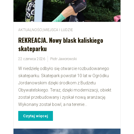
AKTUALNOŚCI
,
MIEJSCA I LUDZIE
REKREACJA. Nowy blask kaliskiego
skateparku
22 czerwca 2026
Piotr Jaworowski
W niedzielę odbyło się otwarcie rozbudowanego
skateparku. Skatepark powstał 10 lat w Ogródku
Jordanowskim dzięki środkom z Budżetu
Obywatelskiego. Teraz, dzięki modernizacji, obiekt
został przebudowany i zyskał nową aranżację.
Wykonany został bowl, a na terenie...
Czytaj więcej