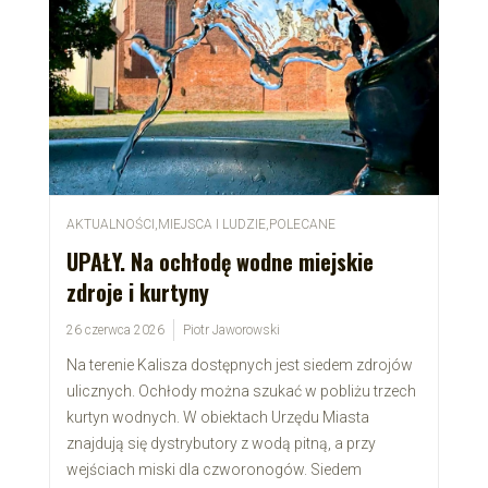
AKTUALNOŚCI
,
MIEJSCA I LUDZIE
,
POLECANE
UPAŁY. Na ochłodę wodne miejskie
zdroje i kurtyny
26 czerwca 2026
Piotr Jaworowski
Na terenie Kalisza dostępnych jest siedem zdrojów
ulicznych. Ochłody można szukać w pobliżu trzech
kurtyn wodnych. W obiektach Urzędu Miasta
znajdują się dystrybutory z wodą pitną, a przy
wejściach miski dla czworonogów. Siedem