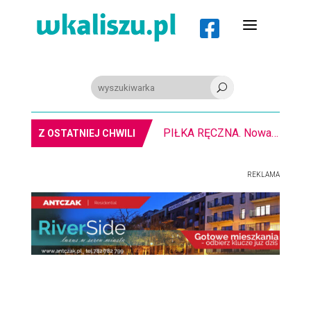
a

U
PIŁKA RĘCZNA. Nowa bramkarka Szczypiorna. Grała w Norwegii
Z OSTATNIEJ CHWILI
REKLAMA