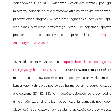
Zakładowego Funduszu Świadczeń Socjalnych: wczasy pod grus
młodzieży, pożyczki na cele remontowe Atrakcyjny pakiet świadcze
pracowniczych Nagrody w programie zgłaszania pomysłów-uspraw
warunkach Możliwość bezpłatnego udziału w zajęciach sportow
proszone są o aplikowanie poprzez link:
https://job
Automatyk/1113128301/
25.
Nestle Polska w Kaliszu, link;
https://jobdetails.nestle.com/j
Energetycznych/1102047001/
zatrudni:
Konserwatora urządzeń e
min. średnie, doświadczenie na podobnym stanowisku mile 
konserwacyjnych, biorąc pod uwagę harmonogram produkcji oraz bez
energetyczne (E1, E2, E3), terminowość, gotowość do pracy pod p
umiejętność szybkiej analizy i podejmowania samodzielnych decy
aktywność i zaangażowanie w działania, gotowość do pracy w syst