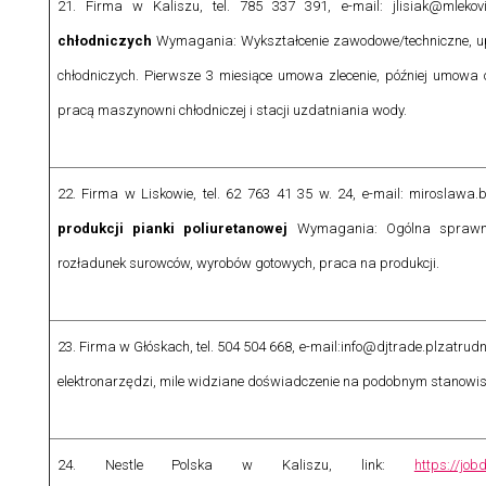
21. Firma w Kaliszu, tel. 785 337 391, e-mail: jlisiak@mlekovi
chłodniczych
Wymagania: Wykształcenie zawodowe/techniczne, u
chłodniczych. Pierwsze 3 miesiące umowa zlecenie, później umowa
pracą maszynowni chłodniczej i stacji uzdatniania wody.
22. Firma w Liskowie, tel. 62 763 41 35 w. 24, e-mail: miroslawa.
produkcji pianki poliuretanowej
Wymagania: Ogólna sprawno
rozładunek surowców, wyrobów gotowych, praca na produkcji.
23. Firma w Głóskach, tel. 504 504 668, e-mail:info@djtrade.pl
zatrudn
elektronarzędzi, mile widziane doświadczenie na podobnym stanowis
24.
Nestle Polska w Kaliszu, link:
https://job