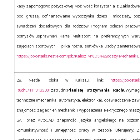
kasy zapomogowo-pożyczkowej Możliwość korzystania z Zakładowe
pod gruszą, dofinansowanie wypoczynku dzieci i młodzieży, poż
świadczeń dodatkowych dla rodziców Program poleceń pracow
pomysłów-usprawnień Kartę Multisport na preferencyjnych wa
zajęciach sportowych – piłka nożna, siatkówka
Osoby zainteresowa
https://jobdetails.nestle.com/job/Kalisz-M%C5%82odszy-Mechanik-
28.
Nestle Polska w Kaliszu, link:
https://jobdetai
Ruchu/1113133001
zatrudni:
Planistę Utrzymania Ruchu
Wymaga
techniczne (mechanika, automatyka, elektronika), doświadczenie zaw
znajomość zagadnień mechaniki i wyposażenia elektrycznego masz
SAP oraz AutoCAD, znajomość języka angielskiego na poziomi
komunikatywność i umiejętność pracy w zespole.
Oferujemy: 