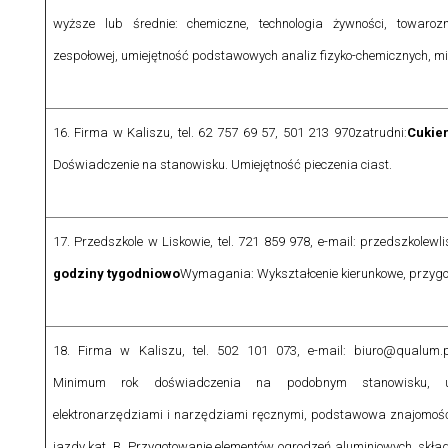
wyższe lub średnie: chemiczne, technologia żywności, towaroz
zespołowej, umiejętność podstawowych analiz fizyko-chemicznych, mi
16. Firma w Kaliszu, tel. 62 757 69 57, 501 213 970
zatrudni:
Cukie
Doświadczenie na stanowisku. Umiejętność pieczenia ciast.
17. Przedszkole w Liskowie, tel. 721 859 978, e-mail: przedszkolew
godziny tygodniowo
Wymagania:
Wykształcenie kierunkowe, przyg
18. Firma w Kaliszu, tel. 502 101 073, e-mail: biuro@qualum.
Minimum rok doświadczenia na podobnym stanowisku, um
elektronarzędziami i narzędziami ręcznymi, podstawowa znajomość
jazdy kat. B. Przygotowanie elementów ogrodzeń aluminiowych, skł