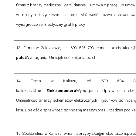
firmie z branży medycznej. Zatrudnienie – umowa o pracę lub umowa
w młodym i życzliwym zespole. Możliwość rozwoju zawodowego
wynagrodzenie. Elastyczny grafik pracy.
13. Firma w Żelazkowie, tel. 693 525 793, e-mail: palety.tulacz
palet
Wymagania: Umiejętność zbijania palet.
14. Firma w Kaliszu, tel. 539 604 044, e-m
kalisz.pl
zatrudni:
Elektromontera
Wymagania: Uprawnienia elek
Umiejętność analizy schematów elektrycznych i rysunków technicz
lata. Dbałość o sprawność techniczną maszyn oraz urządzeń pod ka
15. Spółdzielnia w Kaliszu, e-mail: aprzybylska@mlekovita.com.pl
zat