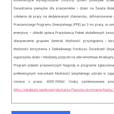
Konkurencyjne wynagrodzenie Coroczny system podwyżek uzale
Świadczenia pieniężne dla pracowników i dzieci na Święta Boże
szkolenia do pracy na dedykowanym stanowisku, dofinansowanie 
Pracowniczego Programu Emerytalnego (PPE) po 3 mc pracy, co u
emeryturę – składki opłaca Pracodawca Pakiet dodatkowych świa
ubezpieczenie grupowe Generali Możliwość przystąpienia i ko
Możliwość korzystania z Zakładowego Funduszu Świadczeń Socja
wypoczynku dzieci i młodzieży, pożyczki na cele remontowe Atrakcyj
Program poleceń pracowniczych Nagrody w programie zgłaszania
preferencyjnych warunkach Możliwość bezpłatnego udziału w zajęc
Umowa o pracę: 6000-7000zł.
Osoby zainteresowane pro
https://jobdetails.nestle.com/job/Kalisz-Planista-Utrzymania-Ruchu