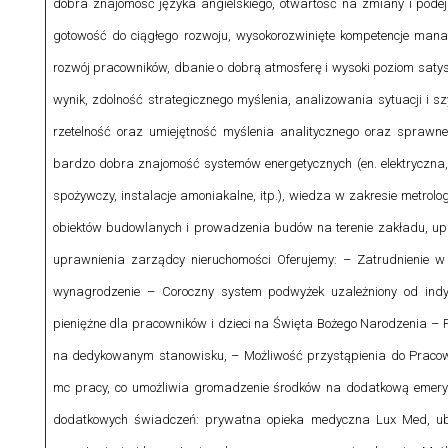
dobra znajomość języka angielskiego, otwartość na zmiany i podej
gotowość do ciągłego rozwoju, wysokorozwinięte kompetencje man
rozwój pracowników, dbanie o dobrą atmosferę i wysoki poziom satys
wynik, zdolność strategicznego myślenia, analizowania sytuacji i s
rzetelność oraz umiejętność myślenia analitycznego oraz sprawn
bardzo dobra znajomość systemów energetycznych (en. elektryczna,
spożywczy, instalacje amoniakalne, itp.), wiedza w zakresie metrolo
obiektów budowlanych i prowadzenia budów na terenie zakładu, uprawn
uprawnienia zarządcy nieruchomości Oferujemy: – Zatrudnienie 
wynagrodzenie – Coroczny system podwyżek uzależniony od ind
pieniężne dla pracowników i dzieci na Święta Bożego Narodzenia – Pa
na dedykowanym stanowisku, – Możliwość przystąpienia do Praco
mc pracy, co umożliwia gromadzenie środków na dodatkową emery
dodatkowych świadczeń: prywatna opieka medyczna Lux Med, ube