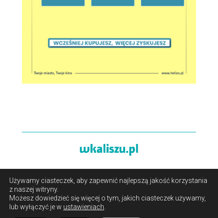
Używamy ciasteczek, aby zapewnić najlepszą jakość korzystania
O portalu
/
Reklama
/
Polityka prywatności i pliki cookies
z naszej witryny.
/
Kontakt
Możesz dowiedzieć się więcej o tym, jakich ciasteczek używamy,
lub wyłączyć je w
ustawieniach
.