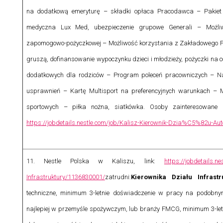
na dodatkową emeryturę – składki opłaca Pracodawca – Pakiet
medyczna Lux Med, ubezpieczenie grupowe Generali – Możliw
zapomogowo-pożyczkowej – Możliwość korzystania z Zakładowego 
gruszą, dofinansowanie wypoczynku dzieci i młodzieży, pożyczki na 
dodatkowych dla rodziców – Program poleceń pracowniczych – N
usprawnień – Kartę Multisport na preferencyjnych warunkach – 
sportowych – piłka nożna, siatkówka.
Osoby zainteresowane 
https://jobdetails.nestle.com/job/Kalisz-Kierownik-Dzia%C5%82u-A
11.
Nestle Polska w Kaliszu, link:
https://jobdetails.
Infrastruktury/1136830001/
zatrudni:
Kierownika Działu Infrastr
techniczne, minimum 3-letnie doświadczenie w pracy na podobn
najlepiej w przemyśle spożywczym, lub branży FMCG, minimum 3-le