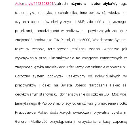
Automatyk/1113128301/
zatrudni:
Inżyniera automatyka
Wymaga
(automatyka, robotyka, mechatronika, inne pokrewne), wiedza z z
czytania schematów elektrycznych i AKP, zdolność analityczneg
projektami, samodzielność w realizowaniu powierzonych zadań, 
znajomość środowiska TIA Portal, Studio5000, Wonderware System 
także w zespole, terminowość realizacji zadań, właściwa ja
wykonywania prac, ukierunkowanie na osiąganie zamierzonych c
znajomość języka angielskiego.
Oferujemy: Zatrudnienie w oparciu 
Coroczny system podwyżek uzależniony od indywidualnych w
pracowników i dzieci na Święta Bożego Narodzenia Pakiet szk
dedykowanym stanowisku, dofinansowanie do szkoleń UDT Możliwoś
Emerytalnego (PPE) po 3 mc pracy, co umożliwia gromadzenie środk
Pracodawca Pakiet dodatkowych świadczeń: prywatna opieka m
Generali Możliwość przystąpienia i korzystania z kasy zapomo