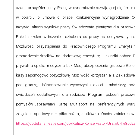
czasu pracy.
Oferujemy: Pracę w dynamicznie rozwijającej się firmie 
w oparciu o umowę o pracę Konkurencyjne wynagrodzenie Co
indywidualnych wyników pracy Świadczenia pieniężne dla pracown
Pakiet szkoleń: wdrożenie i szkolenia do pracy na dedykowanym 
Możliwość przystąpienia do Pracowniczego Programu Emerytal
gromadzenie środków na dodatkową emeryturę – składki opłaca 
prywatna opieka medyczna Lux Med, ubezpieczenie grupowe General
kasy zapomogowo-pożyczkowej Możliwość korzystania z Zakładowe
pod gruszą, dofinansowanie wypoczynku dzieci i młodzieży, poż
świadczeń dodatkowych dla rodziców Program poleceń pracow
pomysłów-usprawnień Kartę Multisport na preferencyjnych wa
zajęciach sportowych – piłka nożna, siatkówka.
Osoby zainteresowa
https://jobdetails.nestle.com/job/Kalisz-Konserwator-Urz%C4%85