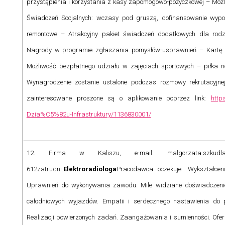
przystąpienia i korzystania z kasy zapomogowo-pożyczkowej – Moż
Świadczeń Socjalnych: wczasy pod gruszą, dofinansowanie wypocz
remontowe – Atrakcyjny pakiet świadczeń dodatkowych dla rod
Nagrody w programie zgłaszania pomysłów-usprawnień – Kartę M
Możliwość bezpłatnego udziału w zajęciach sportowych – piłka 
Wynagrodzenie zostanie ustalone podczas rozmowy rekrutacyjnej
zainteresowane proszone są o aplikowanie poprzez link:
https
Dzia%C5%82u-Infrastruktury/1136830001/
12. Firma w Kaliszu, e-mail: malgorzata.szkudla
612
zatrudni:
Elektroradiologa
Pracodawca oczekuje: Wykształcen
Uprawnień do wykonywania zawodu. Mile widziane doświadczenie
całodniowych wyjazdów. Empatii i serdecznego nastawienia do p
Realizacji powierzonych zadań. Zaangażowania i sumienności. Ofer