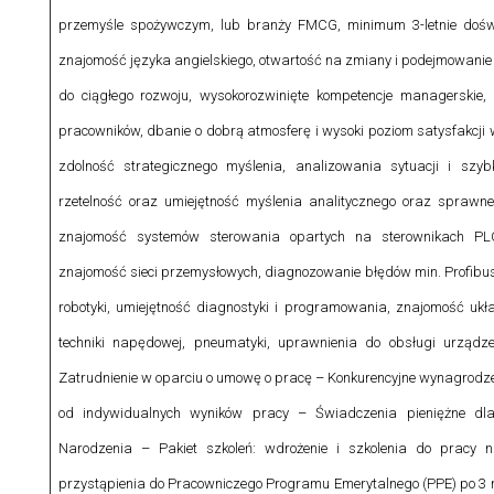
przemyśle spożywczym, lub branży FMCG, minimum 3-letnie dośw
znajomość języka angielskiego, otwartość na zmiany i podejmowanie 
do ciągłego rozwoju, wysokorozwinięte kompetencje managerskie
pracowników, dbanie o dobrą atmosferę i wysoki poziom satysfakcji 
zdolność strategicznego myślenia, analizowania sytuacji i szy
rzetelność oraz umiejętność myślenia analitycznego oraz sprawn
znajomość systemów sterowania opartych na sterownikach PLC/
znajomość sieci przemysłowych, diagnozowanie błędów min. Profibus, 
robotyki, umiejętność diagnostyki i programowania, znajomość ukł
techniki napędowej, pneumatyki, uprawnienia do obsługi urządzeń
Zatrudnienie w oparciu o umowę o pracę – Konkurencyjne wynagrodz
od indywidualnych wyników pracy – Świadczenia pieniężne dl
Narodzenia – Pakiet szkoleń: wdrożenie i szkolenia do pracy
przystąpienia do Pracowniczego Programu Emerytalnego (PPE) po 3 