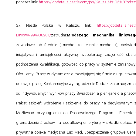
poprzez link:
https://jobdetails.nestle.com/job/Kalisz-M%C5%82od
27.
Nestle Polska w Kaliszu, link:
https://jobdetails.ne
Liniowy/994938201/
zatrudni:
Młodszego mechanika linioweg
zawodowe lub średnie ( mechanika, technik- mechanik), doświa
inicjatywa i umiejętności aktywnej współpracy, znajomość obsł
podnoszenia kwalifikacji, gotowość do pracy w systemie zmianowy
Oferujemy: Pracę w dynamicznie rozwijającej się firmie o ugruntowan
umowę o pracę Konkurencyjne wynagrodzenie Dodatki za pracę zmia
od indywidualnych wyników pracy Świadczenia pieniężne dla pracow
Pakiet szkoleń: wdrożenie i szkolenia do pracy na dedykowanym 
Możliwość przystąpienia do Pracowniczego Programu Emerytal
gromadzenie środków na dodatkową emeryturę – składki opłaca 
prywatna opieka medyczna Lux Med, ubezpieczenie grupowe General