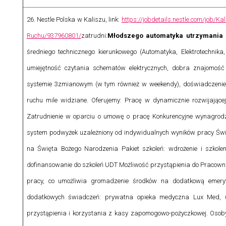
26.
Nestle Polska w Kaliszu, link:
https://jobdetails.nestle.com/job
Ruchu/937960801/
zatrudni:
Młodszego automatyka utrzymania
średniego technicznego kierunkowego (Automatyka, Elektrotechnika, 
umiejętność czytania schematów elektrycznych, dobra znajomoś
systemie 3zmianowym (w tym również w weekendy), doświadczeni
ruchu mile widziane. Oferujemy: Pracę w dynamicznie rozwijającej
Zatrudnienie w oparciu o umowę o pracę Konkurencyjne wynagrod
system podwyżek uzależniony od indywidualnych wyników pracy Świa
na Święta Bożego Narodzenia Pakiet szkoleń: wdrożenie i szkol
dofinansowanie do szkoleń UDT Możliwość przystąpienia do Pracown
pracy, co umożliwia gromadzenie środków na dodatkową emery
dodatkowych świadczeń: prywatna opieka medyczna Lux Med, u
przystąpienia i korzystania z kasy zapomogowo-pożyczkowej.
Osoby