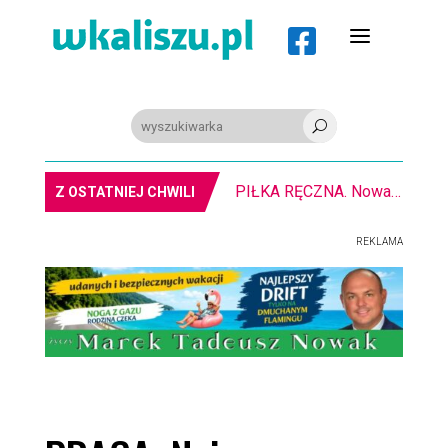
a

U
PIŁKA RĘCZNA. Nowa bramkarka Szczypiorna. Grała w Norwegii
Z OSTATNIEJ CHWILI
REKLAMA