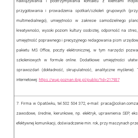
nawiązywania i podtrzymywania kontaktu z klientami indyw
przygotowania i prowadzenia spotkań/szkoleń grupowych (przyg
multimedialnego), umiejętności w zakresie samodzielnego pla
kreatywności, wysoki poziom kultury osobistej, odporność na stre
umiejętność poprawnego i precyzyjnego redagowania pism urzędowy
pakietu MS Office, poczty elektronicznej, w tym narzędzi pozw
szkoleniowych w formule online. Dodatkowe: umiejętności ułat
sprawozdań (dokładność, skrupulatność, analityczne myślenie).
internetowej:
https://wup.poznan.ibip.pl/public/?id=217937
7. Firma w Opatówku, tel.502 504 372, e-mail: praca@colian.com
za
zawodowe, średnie, kierunkowe, np. elektryk, uprawnienia SEP, eks
efektywnej komunikacji, doświadczenie min. rok, przy maszynach prz