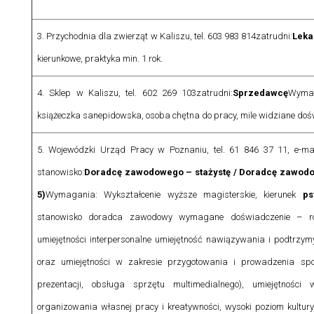
3. Przychodnia dla zwierząt w Kaliszu, tel. 603 983 814
zatrudni:
Leka
kierunkowe, praktyka min. 1 rok.
4. Sklep w Kaliszu, tel. 602 269 103
zatrudni:
Sprzedawcę
Wyma
książeczka sanepidowska, osoba chętna do pracy, mile widziane do
5. Wojewódzki Urząd Pracy w Poznaniu, tel. 61 846 37 11, e-m
stanowisko:
Doradcę zawodowego – stażystę / Doradcę zawodow
5)
Wymagania:
Wykształcenie wyższe magisterskie, kierunek
ps
stanowisko doradca zawodowy wymagane doświadczenie – ro
umiejętności interpersonalne umiejętność nawiązywania i podtrzym
oraz umiejętności w zakresie przygotowania i prowadzenia spo
prezentacji, obsługa sprzętu multimedialnego), umiejętnośc
organizowania własnej pracy i kreatywności, wysoki poziom kultury