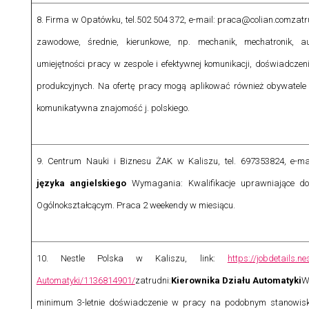
8. Firma w Opatówku, tel.502 504 372, e-mail: praca@colian.com
zatr
zawodowe, średnie, kierunkowe, np. mechanik, mechatronik, au
umiejętności pracy w zespole i efektywnej komunikacji, doświadcze
produkcyjnych. Na ofertę pracy mogą aplikować również obywatel
komunikatywna znajomość j. polskiego.
9. Centrum Nauki i Biznesu ŻAK w Kaliszu, tel. 697353824, e-mai
języka angielskiego
Wymagania:
Kwalifikacje uprawniające d
Ogólnokształcącym. Praca 2 weekendy w miesiącu.
10.
Nestle Polska w Kaliszu, link:
https://jobdetails.
Automatyki/1136814901/
zatrudni:
Kierownika Działu Automatyki
W
minimum 3-letnie doświadczenie w pracy na podobnym stanowisk