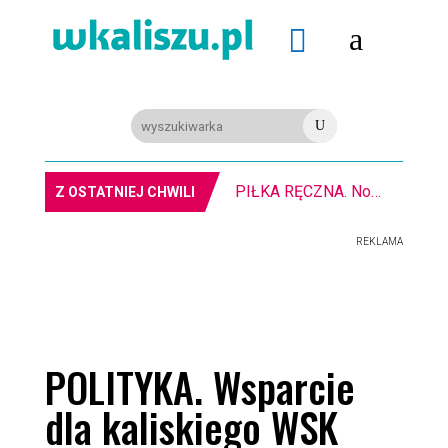
a

U
PIŁKA RĘCZNA. Nowa bramkarka Szczypiorna. Grała w Norwegii
Z OSTATNIEJ CHWILI
REKLAMA
POLITYKA. Wsparcie
dla kaliskiego WSK