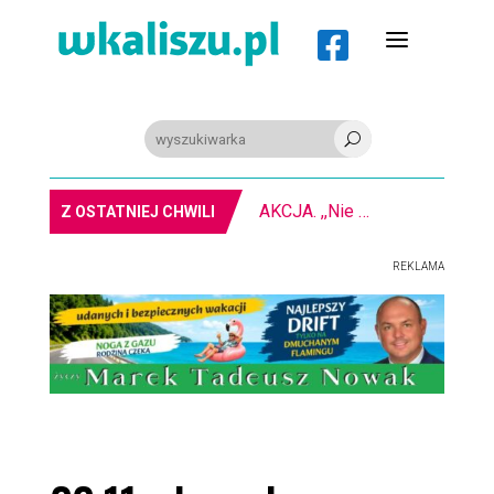
a

U
PIŁKA RĘCZNA. Nowa bramkarka Szczypiorna. Grała w Norwegii
Z OSTATNIEJ CHWILI
REKLAMA