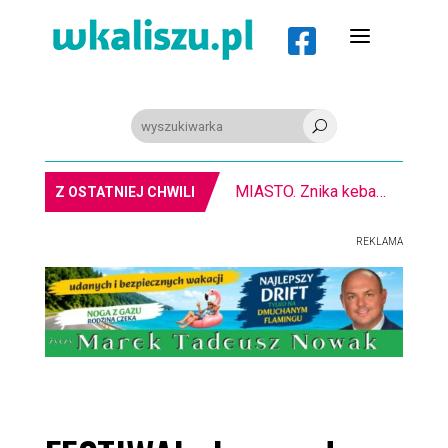
a

U
MIASTO. Znika kebabowy ,,pałacyk”
Z OSTATNIEJ CHWILI
REKLAMA