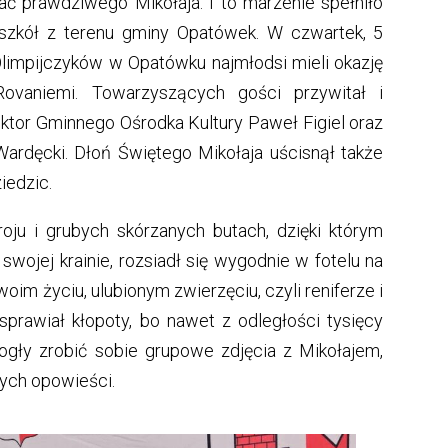
ć prawdziwego Mikołaja. I to marzenie spełniło
I szkół z terenu gminy Opatówek. W czwartek, 5
Olimpijczyków w Opatówku najmłodsi mieli okazję
ovaniemi. Towarzyszących gości przywitał i
ktor Gminnego Ośrodka Kultury Paweł Figiel oraz
ardęcki. Dłoń Świętego Mikołaja uścisnął także
iedzic.
oju i grubych skórzanych butach, dzięki którym
wojej krainie, rozsiadł się wygodnie w fotelu na
im życiu, ulubionym zwierzęciu, czyli reniferze i
 sprawiał kłopoty, bo nawet z odległości tysięcy
ogły zrobić sobie grupowe zdjęcia z Mikołajem,
ych opowieści.