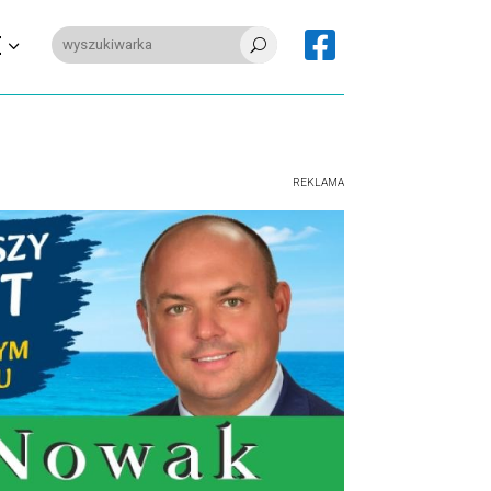

E
U
REKLAMA