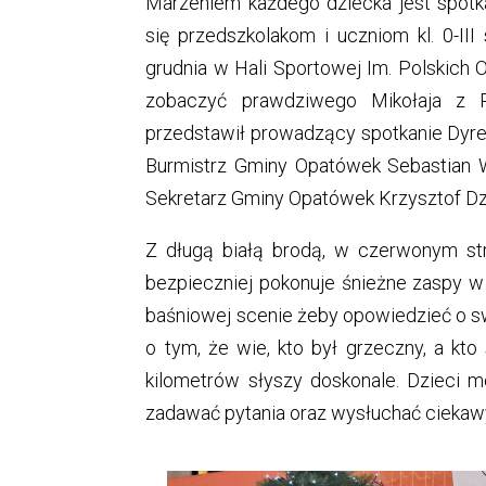
Marzeniem każdego dziecka jest spotka
się przedszkolakom i uczniom kl. 0-II
grudnia w Hali Sportowej Im. Polskich 
zobaczyć prawdziwego Mikołaja z R
przedstawił prowadzący spotkanie Dyre
Burmistrz Gminy Opatówek Sebastian W
Sekretarz Gminy Opatówek Krzysztof Dz
Z długą białą brodą, w czerwonym str
bezpieczniej pokonuje śnieżne zaspy w s
baśniowej scenie żeby opowiedzieć o swo
o tym, że wie, kto był grzeczny, a kto
kilometrów słyszy doskonale. Dzieci m
zadawać pytania oraz wysłuchać ciekaw