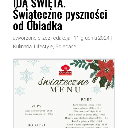
IDĄ ŚWIĘTA.
Świąteczne pyszności
od Obiadka
utworzone przez
redakcja
|
11 grudnia 2024
|
Kulinaria
,
Lifestyle
,
Polecane