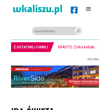
a

U
MIASTO. Znika kebabowy ,,pałacyk”
Z OSTATNIEJ CHWILI
REKLAMA