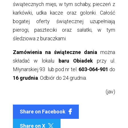
świątecznych mięs, w tym schaby, pieczeń z
karkówki, udka kacze oraz golonki. Całość
bogatej oferty świątecznej uzupełniają
pierogi, paszteciki oraz sałatki, w tym
śledziowa z buraczkami.
Zamówienia na świąteczne dania
można
składać w lokalu
baru Obiadek
przy ul.
Młynarskiej 93 lub pod nr tel.
603-064-901
do
16 grudnia
. Odbiór do 24 grudnia.
(jav)
Share on Facebook
Share on X
