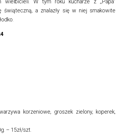
h wielbicieli. W tym roku kucharze z ,,Papa”
ę świąteczną, a znalazły się w niej smakowite
łodko.
24
 warzywa korzeniowe, groszek zielony, koperek,
. – 15zł/szt.