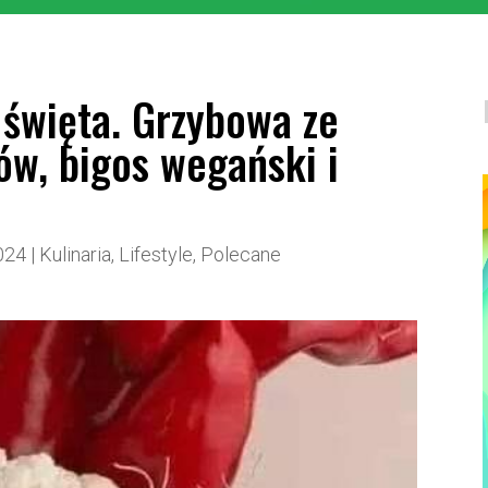
święta. Grzybowa ze
w, bigos wegański i
024
|
Kulinaria
,
Lifestyle
,
Polecane