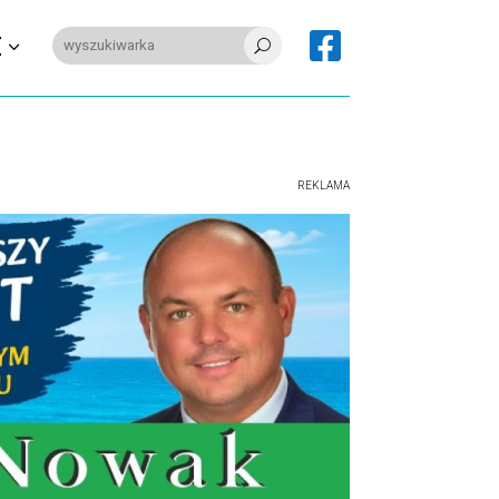

E
U
REKLAMA