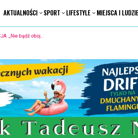
AKTUALNOŚCI
SPORT
LIFESTYLE
MIEJSCA I LUDZI
KA RĘCZNA. Nowa bramkarka Szczypiorna. Grała w Norwegii