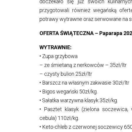
doczekało się już swoich kulinarnyc
przygotowali również wegańską ofert
potrawy wytrawne oraz serwowane na s
OFERTA ŚWIĄTECZNA – Paparapa 20
WYTRAWNIE:
• Zupa grzybowa
– ze śmietaną z nerkowców – 35zł/ltr
– czysty bulion 25zł/ltr
• Barszcz na własnym zakwasie 30zł/ltr
• Bigos wegański 50zł/kg.
• Sałatka warzywna klasyk 35zł/kg.
• Pasztet klasyk (zielona soczewica,
cebula) 110zł/kg.
• Keto-chleb z czerwonej soczewicy 650g