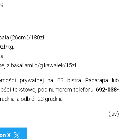
g.
cała (26cm.)/180zł.
zł/kg.
ka
j z bakaliami b/g kawałek/15zł.
mości prywatnej na FB bistra Paparapa lub
omości tekstowej pod numerem telefonu:
692-038-
udnia, a odbiór 23 grudnia.
(jav)
on X
