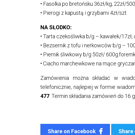
• Fasolka po bretońsku 36zł/kg, 22zł/500
• Pierogi z kapustą i grzybami 4zł/szt.
NA SŁODKO:
• Tarta czekośliwka b/g – kawałek/17zł, 
• Bezsernik z tofu i nerkowców b/g – 100
• Piernik śliwkowy b/g 50zł/ 600g.forem
• Ciacho marchewkowe na mące gryczane
Zamówienia można składać w wiado
telefonicznie, najlepiej w formie wiad
477
. Termin składania zamówień do 16 gr
Share on Facebook
Share 