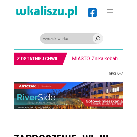
a

U
MIASTO. Znika kebabowy ,,pałacyk”
Z OSTATNIEJ CHWILI
REKLAMA