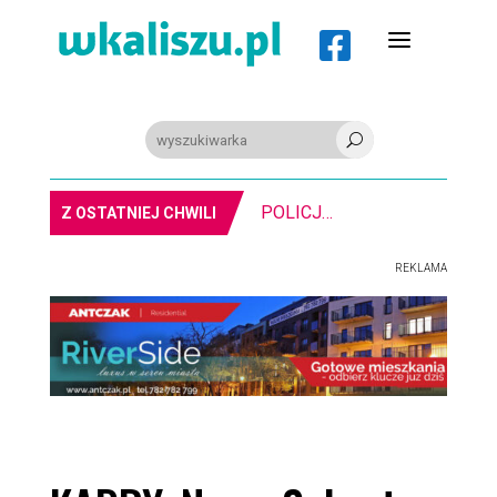
a

U
MIASTO. Znika kebabowy ,,pałacyk”
Z OSTATNIEJ CHWILI
REKLAMA