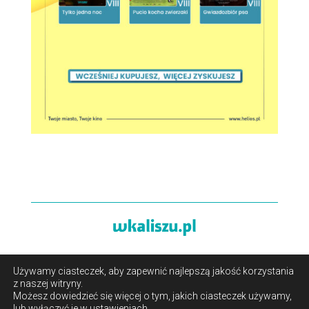
Używamy ciasteczek, aby zapewnić najlepszą jakość korzystania
O portalu
/
Reklama
/
Polityka prywatności i pliki cookies
z naszej witryny.
/
Kontakt
Możesz dowiedzieć się więcej o tym, jakich ciasteczek używamy,
lub wyłączyć je w
ustawieniach
.