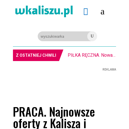
a

U
PIŁKA RĘCZNA. Nowa bramkarka Szczypiorna. Grała w Norwegii
Z OSTATNIEJ CHWILI
REKLAMA
PRACA. Najnowsze
oferty z Kalisza i