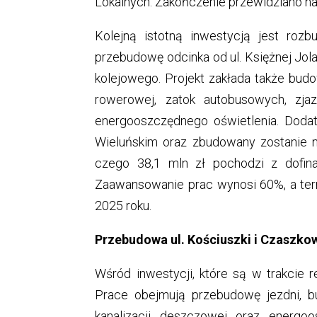
Lokalnych. Zakończenie przewidziano na
Kolejną istotną inwestycją jest roz
przebudowę odcinka od ul. Księżnej Jol
kolejowego. Projekt zakłada także bud
rowerowej, zatok autobusowych, zjaz
energooszczędnego oświetlenia. Doda
Wieluńskim oraz zbudowany zostanie n
czego 38,1 mln zł pochodzi z dofin
Zaawansowanie prac wynosi 60%, a ter
2025 roku.
Przebudowa ul. Kościuszki i Czaszko
Wśród inwestycji, które są w trakcie re
Prace obejmują przebudowę jezdni, b
kanalizacji deszczowej oraz energoo