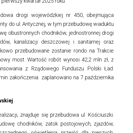
 pierwszy kwartał 2025 roku.
budowa drogi wojewódzkiej nr 450, obejmująca
anty do ul. Antycznej, w tym przebudowę wiaduktu
owę obustronnych chodników, jednostronnej drogi
dów, kanalizacji deszczowej i sanitarnej oraz
tkowo przebudowane zostanie rondo na Trakcie
owy most. Wartość robót wynosi 42,2 mln zł, z
ansowania z Rządowego Funduszu Polski Ład.
min zakończenia zaplanowano na 7 października
wskiej
alizacji, znajduje się przebudowa ul. Kościuszki.
udowę chodników, zatok postojowych, zjazdów,
szczędnego oświetlenia przejść dla pieszych.