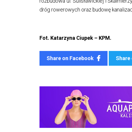
rozbudowa ul. Sulisławickiej i Skalmier
dróg rowerowych oraz budowę kanalizac
Fot. Katarzyna Ciupek – KPM.
Share on Facebook
Share 