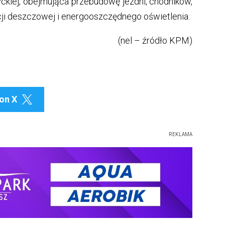
zyckiej, obejmująca przebudowę jezdni, chodników,
ji deszczowej i energooszczędnego oświetlenia.
(nel – źródło KPM)
on X

REKLAMA