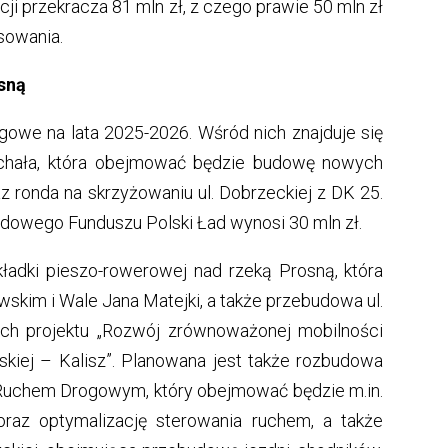
i przekracza 81 mln zł, z czego prawie 50 mln zł
sowania.
osną
gowe na lata 2025-2026. Wśród nich znajduje się
Michała, która obejmować będzie budowę nowych
z ronda na skrzyżowaniu ul. Dobrzeckiej z DK 25.
dowego Funduszu Polski Ład wynosi 30 mln zł.
adki pieszo-rowerowej nad rzeką Prosną, która
skim i Wale Jana Matejki, a także przebudowa ul.
ach projektu „Rozwój zrównoważonej mobilności
skiej – Kalisz”. Planowana jest także rozbudowa
Ruchem Drogowym, który obejmować będzie m.in.
 oraz optymalizację sterowania ruchem, a także