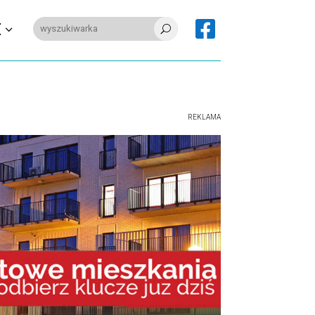

E
U
REKLAMA