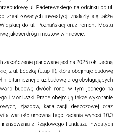
e przebudowę ul. Paderewskiego na odcinku od ul.
d zrealizowanych inwestycji znalazły się także
 Wiejskiej do ul. Poznańskiej oraz remont Mostu
rawę jakości dróg i mostów w mieście.
ych zakończenie planowane jest na 2025 rok. Jedną
iej z ul. Łódzką (Etap II), która obejmuje budowę
chni bitumicznej oraz budowę dróg obsługujących
nowano budowę dwóch rond, w tym jednego na
iego i Moniuszki. Prace obejmują także wykonanie
owych, zjazdów, kanalizacji deszczowej oraz
owita wartość umowna tego zadania wynosi 18,3
dofinansowania z Rządowego Funduszu Inwestycji