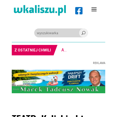
a

U
PIŁKA RĘCZNA. Nowa bramkarka Szczypiorna. Grała w Norwegii
Z OSTATNIEJ CHWILI
REKLAMA