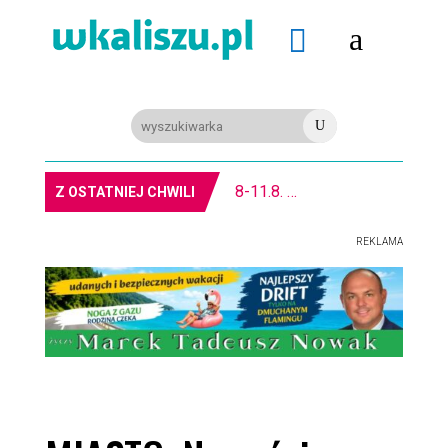
a

U
8-11.8. Warsztaty pisania ikon w Pałacu Lipskich
Z OSTATNIEJ CHWILI
REKLAMA