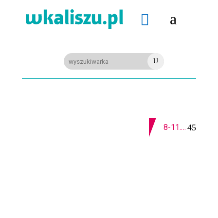
a

U
08-08-2026
Z OSTATNIEJ CHWILI
8-11.8. Warsztaty pisania ikon w Pałacu Lipskich