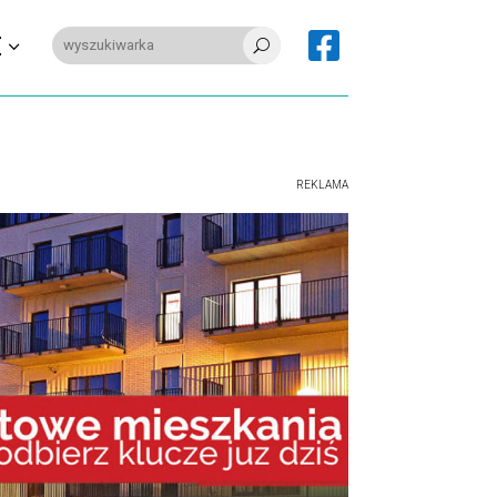

E
U
REKLAMA