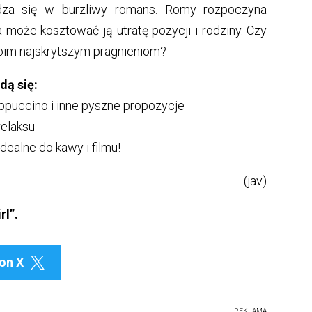
adza się w burzliwy romans. Romy rozpoczyna
 może kosztować ją utratę pozycji i rodziny. Czy
woim najskrytszym pragnieniom?
dą się:
appuccino i inne pyszne propozycje
relaksu
dealne do kawy i filmu!
(jav)
rl”.
on X

REKLAMA