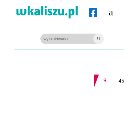
a

U
08-08-2026
Z OSTATNIEJ CHWILI
8-11.8. Warsztaty pisania ikon w Pałacu Lipskich