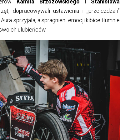
enerów
Kamila Brzozowskiego
i
Stanisława
ęt, dopracowywali ustawienia i ,,przejeżdżali”
Aura sprzyjała, a spragnieni emocji kibice tłumnie
ć swoich ulubieńców.