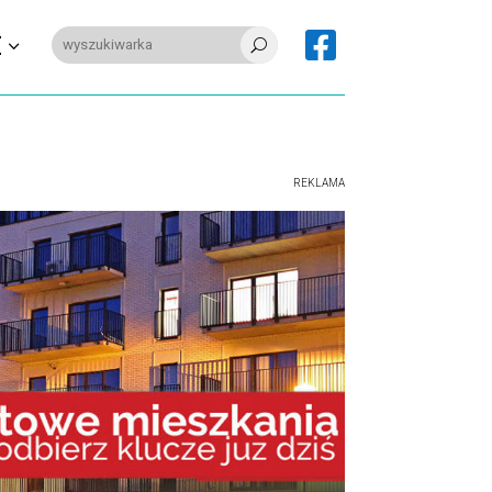

E
U
REKLAMA