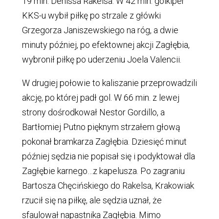
19 min. Denissa Rakelsa. W 42 min. golkiper
KKS-u wybił piłkę po strzale z główki
Grzegorza Janiszewskiego na róg, a dwie
minuty później, po efektownej akcji Zagłębia,
wybronił piłkę po uderzeniu Joela Valencii.
W drugiej połowie to kaliszanie przeprowadzili
akcję, po której padł gol. W 66 min. z lewej
strony dośrodkował Nestor Gordillo, a
Bartłomiej Putno pięknym strzałem głową
pokonał bramkarza Zagłębia. Dziesięć minut
później sędzia nie popisał się i podyktował dla
Zagłębie karnego…z kapelusza. Po zagraniu
Bartosza Chęcińskiego do Rakelsa, Krakowiak
rzucił się na piłkę, ale sędzia uznał, że
sfaulował napastnika Zagłębia. Mimo