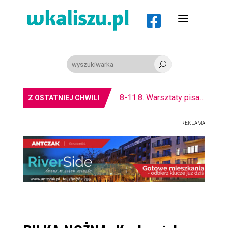
a

U
8-11.8. Warsztaty pisania ikon w Pałacu Lipskich
Z OSTATNIEJ CHWILI
REKLAMA