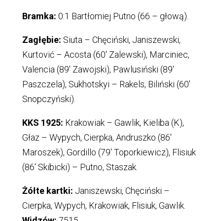
Bramka:
0:1 Bartłomiej Putno (66 – głową).
Zagłębie:
Siuta – Chęciński, Janiszewski,
Kurtović – Acosta (60′ Zalewski), Marciniec,
Valencia (89′ Zawojski), Pawlusiński (89′
Paszczela), Sukhotskyi – Rakels, Biliński (60′
Snopczyński).
KKS 1925:
Krakowiak – Gawlik, Kieliba (K),
Głaz – Wypych, Cierpka, Andruszko (86′
Maroszek), Gordillo (79′ Toporkiewicz), Flisiuk
(86′ Skibicki) – Putno, Staszak.
Żółte kartki:
Janiszewski, Chęciński –
Cierpka, Wypych, Krakowiak, Flisiuk, Gawlik.
Widzów:
7515.