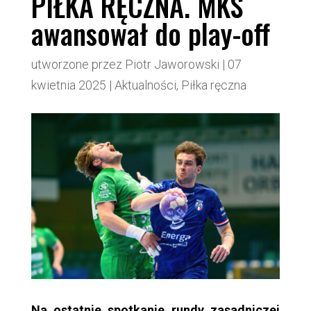
PIŁKA RĘCZNA. MKS
awansował do play-off
utworzone przez
Piotr Jaworowski
|
07
kwietnia 2025
|
Aktualności
,
Piłka ręczna
Na ostatnie spotkanie rundy zasadniczej