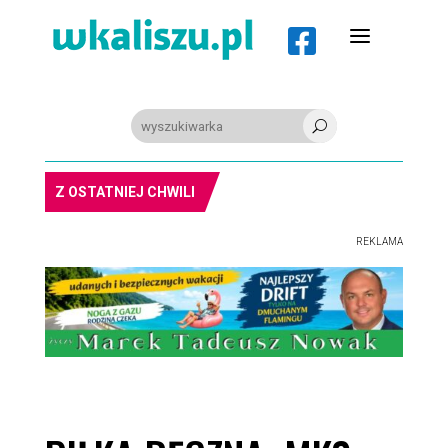
a

U
PIŁKA RĘCZNA. Nowa bramkarka Szczypiorna. Grała w Norwegii
Z OSTATNIEJ CHWILI
REKLAMA