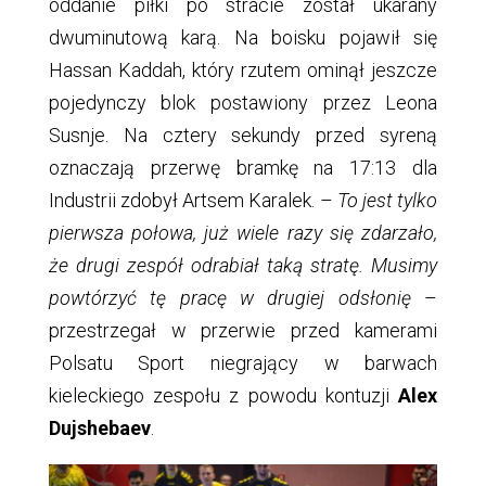
oddanie piłki po stracie został ukarany
dwuminutową karą. Na boisku pojawił się
Hassan Kaddah, który rzutem ominął jeszcze
pojedynczy blok postawiony przez Leona
Susnje. Na cztery sekundy przed syreną
oznaczają przerwę bramkę na 17:13 dla
Industrii zdobył Artsem Karalek. –
To jest tylko
pierwsza połowa, już wiele razy się zdarzało,
że drugi zespół odrabiał taką stratę. Musimy
powtórzyć tę pracę w drugiej odsłonię
–
przestrzegał w przerwie przed kamerami
Polsatu Sport niegrający w barwach
kieleckiego zespołu z powodu kontuzji
Alex
Dujshebaev
.