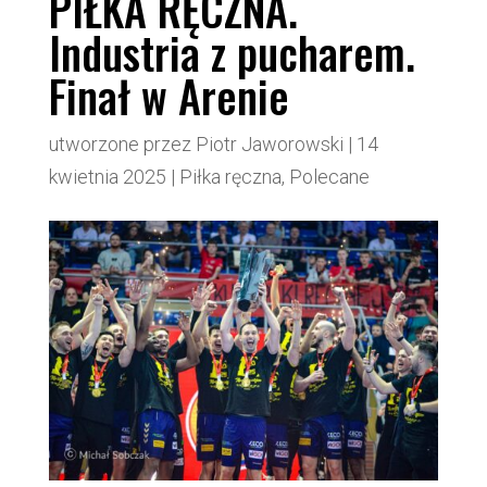
PIŁKA RĘCZNA.
Industria z pucharem.
Finał w Arenie
utworzone przez
Piotr Jaworowski
|
14
kwietnia 2025
|
Piłka ręczna
,
Polecane