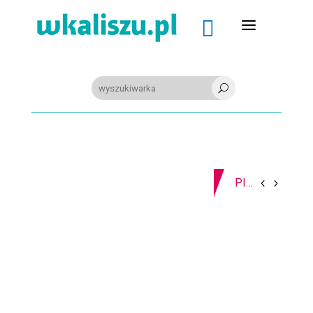
a

U
08-08-2026
Z OSTATNIEJ CHWILI
PIŁKA RĘCZNA. Nowa bramkarka Szczypiorna. Grała w Norwegii