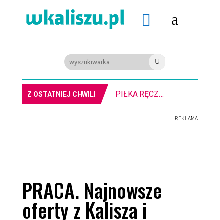
a

U
PIŁKA RĘCZNA. Nowa bramkarka Szczypiorna. Grała w Norwegii
Z OSTATNIEJ CHWILI
REKLAMA
PRACA. Najnowsze
oferty z Kalisza i