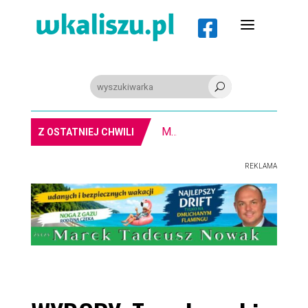
a

U
MIASTO. Znika kebabowy ,,pałacyk”
Z OSTATNIEJ CHWILI
REKLAMA