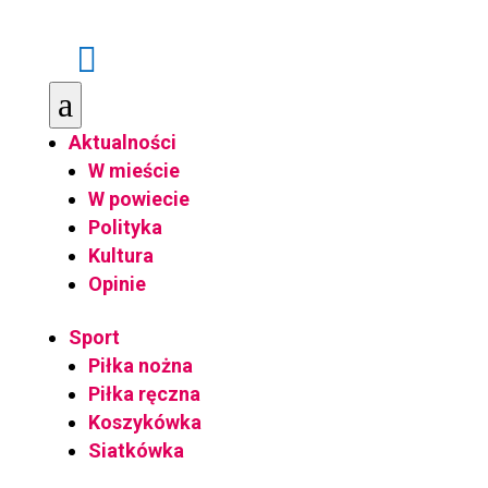

a
Aktualności
W mieście
W powiecie
Polityka
Kultura
Opinie
Sport
Piłka nożna
Piłka ręczna
Koszykówka
Siatkówka