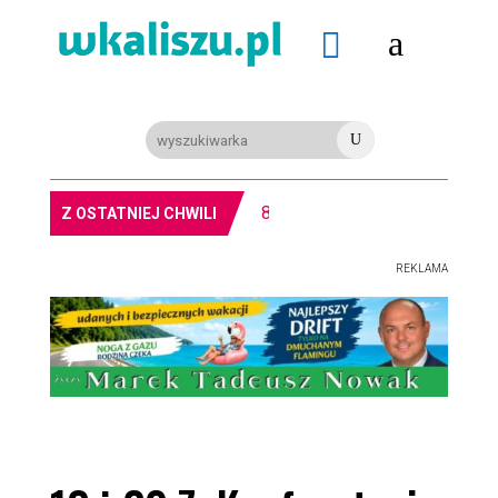
a

U
8-11.8. Warsztaty pisania ikon w Pałacu Lipskich
Z OSTATNIEJ CHWILI
REKLAMA