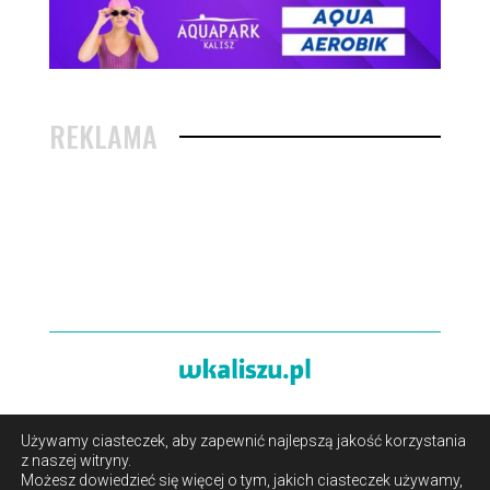
REKLAMA
Używamy ciasteczek, aby zapewnić najlepszą jakość korzystania
O portalu
/
Reklama
/
Polityka prywatności i pliki cookies
z naszej witryny.
/
Kontakt
Możesz dowiedzieć się więcej o tym, jakich ciasteczek używamy,