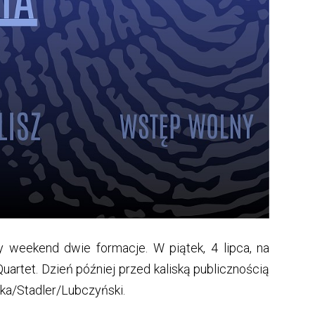
y weekend dwie formacje. W piątek, 4 lipca, na
artet. Dzień później przed kaliską publicznością
ka/Stadler/Lubczyński.