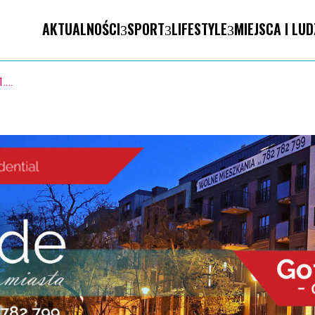
AKTUALNOŚCI
SPORT
LIFESTYLE
MIEJSCA I LUD
1.8. Warsztaty pisania ikon w Pałacu Lipskich