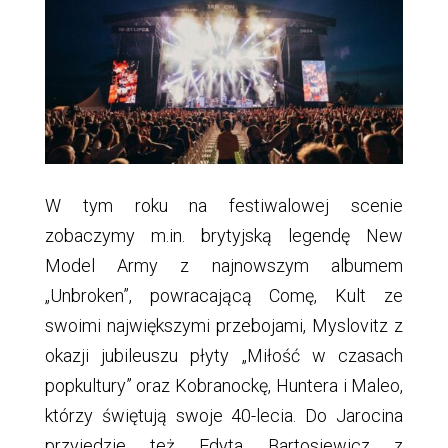
W tym roku na festiwalowej scenie
zobaczymy m.in. brytyjską legendę New
Model Army z najnowszym albumem
„Unbroken”, powracającą Comę, Kult ze
swoimi największymi przebojami, Myslovitz z
okazji jubileuszu płyty „Miłość w czasach
popkultury” oraz Kobranockę, Huntera i Maleo,
którzy świętują swoje 40-lecia. Do Jarocina
przyjedzie też Edyta Bartosiewicz z