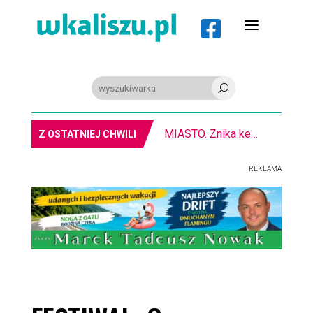
a

U
MIASTO. Znika kebabowy ,,pałacyk”
Z OSTATNIEJ CHWILI
REKLAMA