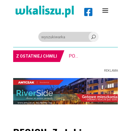
a

U
MIASTO. Znika kebabowy ,,pałacyk”
Z OSTATNIEJ CHWILI
REKLAMA