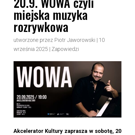
20.9. WOWA czyli
miejska muzyka
rozrywkowa
utworzone przez
Piotr Jaworowski
|
10
września 2025
|
Zapowiedzi
Akcelerator Kultury zaprasza w sobotę, 20