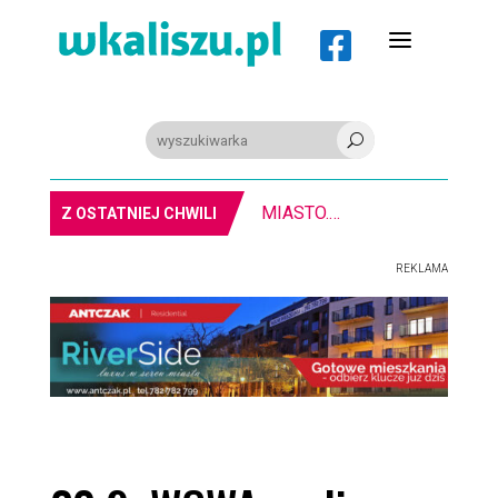
a

U
8-11.8. Warsztaty pisania ikon w Pałacu Lipskich
Z OSTATNIEJ CHWILI
REKLAMA