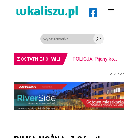
a

U
POLICJA. Pijany kombajnista. Miał ponad 2 promile alkoholu
Z OSTATNIEJ CHWILI
REKLAMA