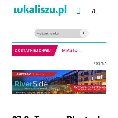
a

U
MIASTO. Znika kebabowy ,,pałacyk”
Z OSTATNIEJ CHWILI
REKLAMA