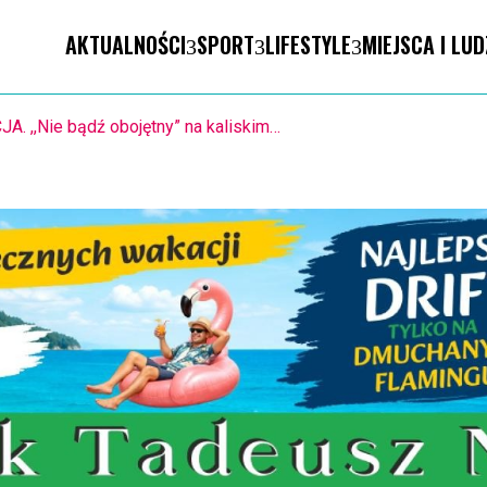
AKTUALNOŚCI
SPORT
LIFESTYLE
MIEJSCA I LUD
KA RĘCZNA. Nowa bramkarka Szczypiorna. Grała w Norwegii