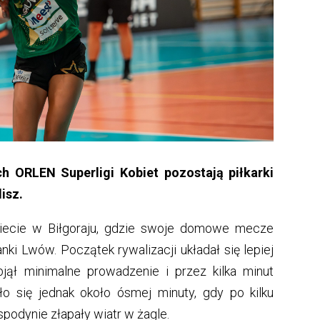
 ORLEN Superligi Kobiet pozostają piłkarki
isz.
kiecie w Biłgoraju, gdzie swoje domowe mecze
ki Lwów. Początek rywalizacji układał się lepiej
bjął minimalne prowadzenie i przez kilka minut
ło się jednak około ósmej minuty, gdy po kilku
spodynie złapały wiatr w żagle.