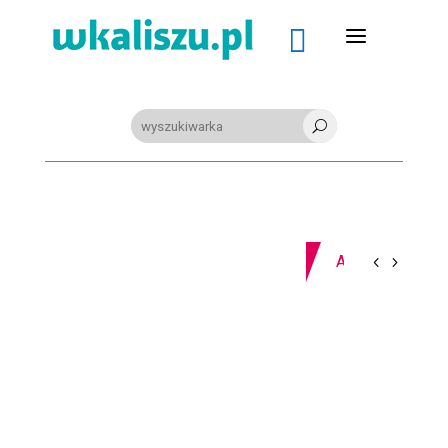
a

U
09-08-2026
Z OSTATNIEJ CHWILI
PIŁKA RĘCZNA. Nowa bramkarka Szczypiorna. Grała w Norwegii