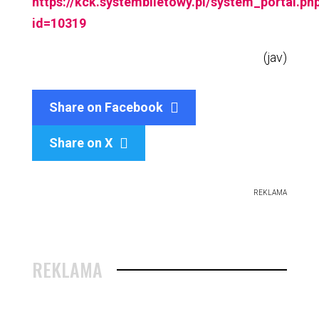
https://kck.systembiletowy.pl/system_portal.php
id=10319
(jav)
Share on Facebook
Share on X

REKLAMA
REKLAMA