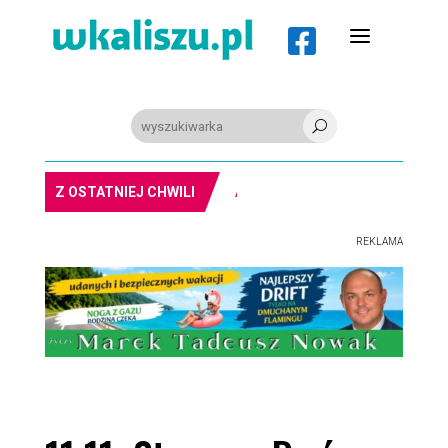
a

U
PIŁKA RĘCZNA. Nowa bramkarka Szczypiorna. Grała w Norwegii
Z OSTATNIEJ CHWILI
REKLAMA