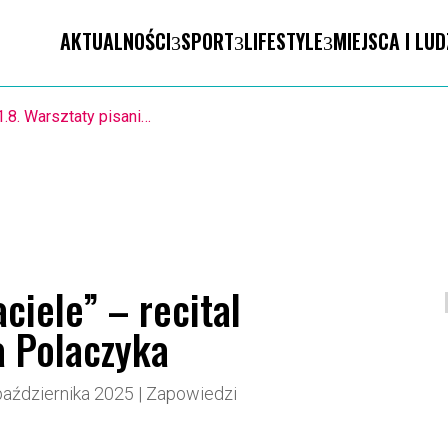
AKTUALNOŚCI
SPORT
LIFESTYLE
MIEJSCA I LUD
1.8. Warsztaty pisania ikon w Pałacu Lipskich
aciele” – recital
a Polaczyka
października 2025
|
Zapowiedzi