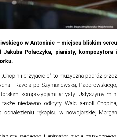
iwskiego w Antoninie – miejscu bliskim sercu
l Jakuba Polaczyka, pianisty, kompozytora i
orku.
„Chopin i przyjaciele” to muzyczna podróż przez
ovena i Ravela po Szymanowską, Paderewskiego,
torskimi kompozycjami artysty. Usłyszymy m.in.
a także niedawno odkryty Walc a-moll Chopina,
 odnalezieniu rękopisu w nowojorskiej Morgan
pianista, pedagog i animator życia muzycznego,