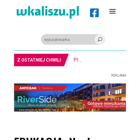
a

U
PIŁKA RĘCZNA. Nowa bramkarka Szczypiorna. Grała w Norwegii
Z OSTATNIEJ CHWILI
REKLAMA