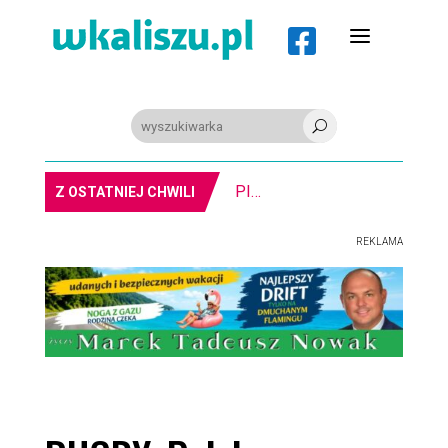
a

U
PIŁKA RĘCZNA. Nowa bramkarka Szczypiorna. Grała w Norwegii
Z OSTATNIEJ CHWILI
REKLAMA