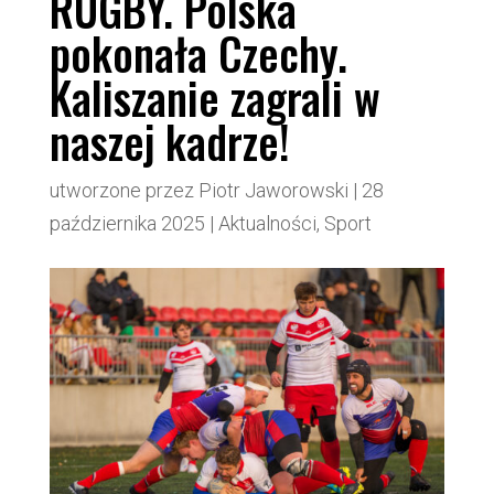
RUGBY. Polska
pokonała Czechy.
Kaliszanie zagrali w
naszej kadrze!
utworzone przez
Piotr Jaworowski
|
28
października 2025
|
Aktualności
,
Sport