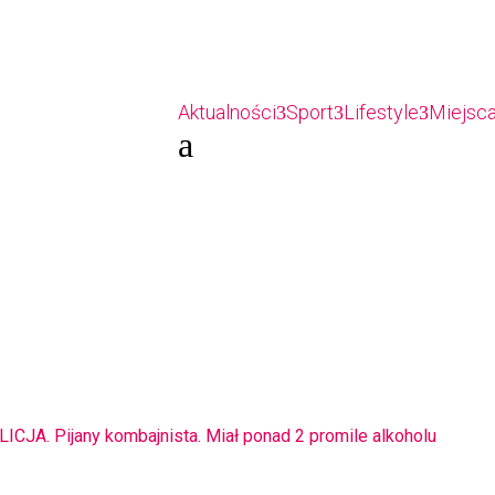
Aktualności
Sport
Lifestyle
Miejsca 
a
MIASTO. Znika kebabowy ,,pałacyk”