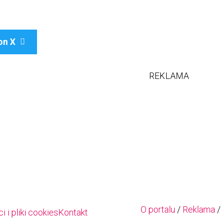
on X

REKLAMA
O portalu
/
Reklama
 i pliki cookies
Kontakt