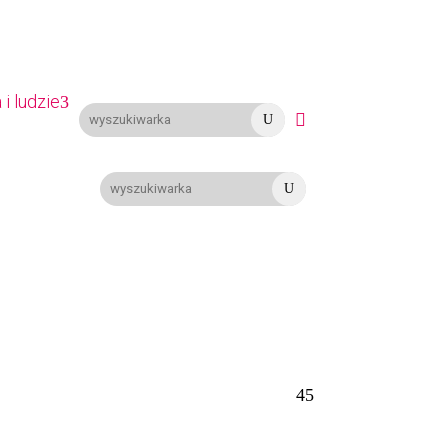
i ludzie

U
U