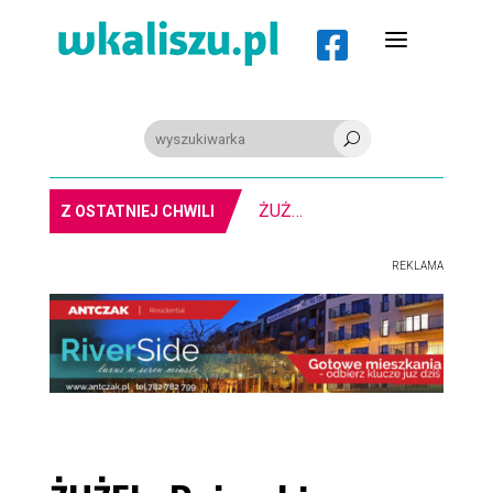
a

U
MIASTO. Skalmierzycka do remontu
Z OSTATNIEJ CHWILI
REKLAMA