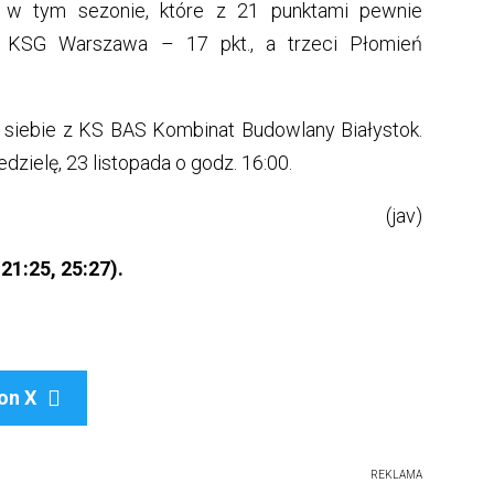
k w tym sezonie, które z 21 punktami pewnie
st KSG Warszawa – 17 pkt., a trzeci Płomień
 siebie z KS BAS Kombinat Budowlany Białystok.
dzielę, 23 listopada o godz. 16:00.
(jav)
21:25, 25:27).
on X

REKLAMA