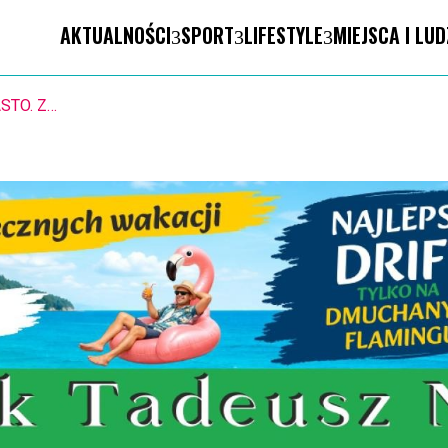
AKTUALNOŚCI
SPORT
LIFESTYLE
MIEJSCA I LUD
STO. Znika kebabowy ,,pałacyk”