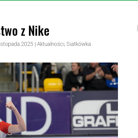
two z Nike
listopada 2025
|
Aktualności
,
Siatkówka