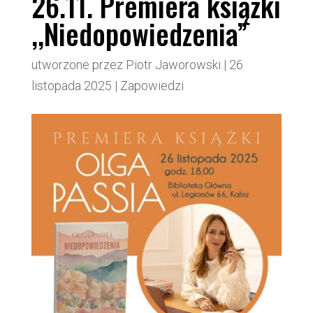
26.11. Premiera książki
,,Niedopowiedzenia”
utworzone przez
Piotr Jaworowski
|
26
listopada 2025
|
Zapowiedzi